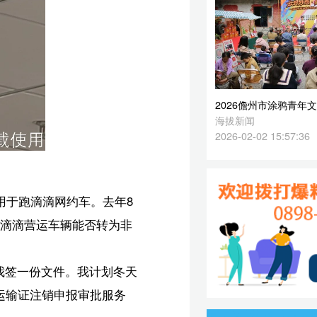
2026-02-02 15:57:36
8
非
天
运
生
无
，
易