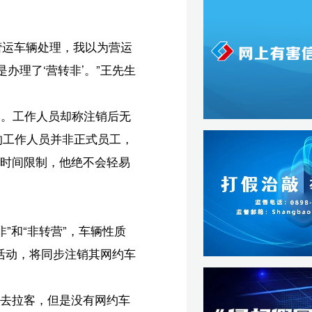
质
约车
车
者
亚