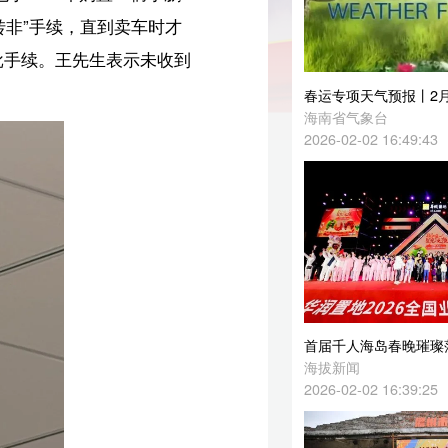
春运专项天气预报丨2月2日—4日，海南岛以晴到多云天气为主
海南省气象台
2026-02-02 16:49:43
首届千人海岛春晚璀璨落幕 华润置地点亮海南自贸港“Bling星光之夜”
海拔新闻
2026-02-02 16:39:25
2026儋州市涂鸦青年文化艺术季火热开启 传统与潮流碰撞绘就多彩儋州
海拔新闻