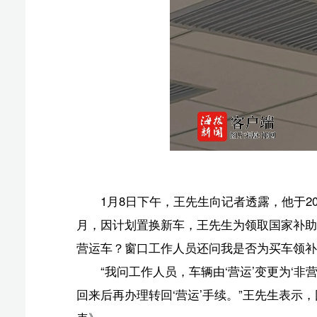
车主
1月8日下午，王先生向记者透露，他于2022年在三
月，因计划置换新车，王先生为领取国家补助，前往三亚
营运车？窗口工作人员还问我是否为买车领补助，我说是
“我问工作人员，车辆由‘营运’变更为‘非营运’后，
回来后再办理转回‘营运’手续。”王先生表示，因此他在
表》。
年初
“由于家庭原因，我最终没有购置新车，这辆小鹏汽车
资质并未注销。最近准备卖车时，车行人员告知我车辆的网
说道。
王先生再次前往三亚市政务服务中心五楼窗口，申请办
法恢复营运资质，并表示需在办完“营转非”3日内方可恢
并表示我的网约车运输证已被注销，无法恢复。”王先生
办理“营转非”手续。