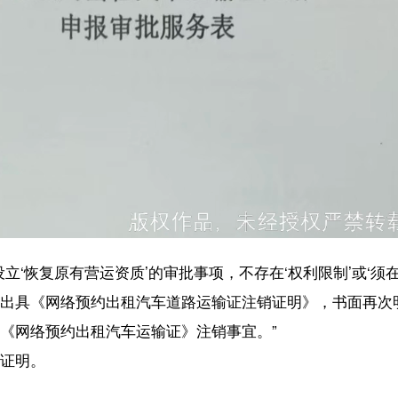
【内容审核：李彦
音频等版权作品，欢迎转发，但非经本报书面授权同意，严禁包括但不限于转
椰网首页
|
关于我们
|
法律声明
|
联系我们
c)国际旅游岛商报 hndnews.com 岛民 岛报 岛生活
网新闻信息服务许可证:46120180001
网站备案/许可证号:琼ICP备10001305号-1
琼公网安备46010602000172号