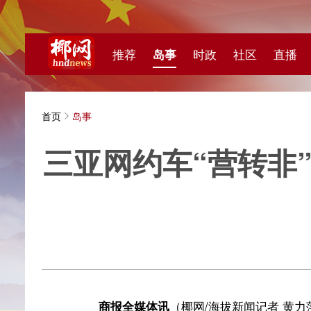
推荐
岛事
时政
社区
直播
海视频
首页
岛事
三亚网约车“营转非”争
质
海拔新
商报全媒体讯
（椰网/海拔新闻记者 黄力萍 摄影报
汽车，登记为“营运”性质用于跑滴滴。2025年8月，为
发现网约车运输证已被注销且无法恢复。1月22日，三