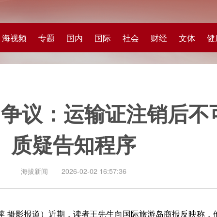
专题
国内
国际
社会
财经
文体
健康
快评
图集
科
议：运输证注销后不可恢复，
疑告知程序
闻
2026-02-02 16:57:36
道）近期，读者王先生向国际旅游岛商报反映称，他于2022年购置一辆小
领取国家补助，他前往三亚市政务服务中心办理“营转非”手续，直到卖车时
亚市营商环境建设局回应称已依法依规办结注销审批手续。王先生表示未收