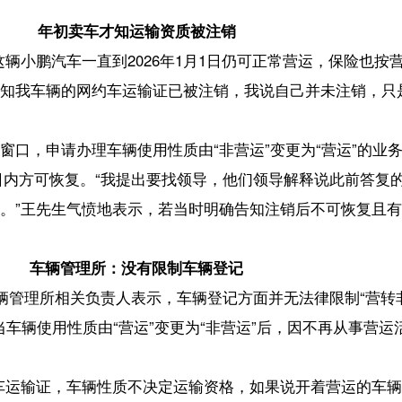
理所：没有限制车辆登记
关负责人表示，车辆登记方面并无法律限制“营转非”和“非转营”，车辆性
性质由“营运”变更为“非营运”后，因不再从事营运活动，将同步注销其网
车辆性质不决定运输资格，如果说开着营运的车辆去拉客，但是没有网约
运车辆的运输资格审核并非由车辆管理所负责。
有告知车主却未收到证明
请人提交《网络预约出租汽车运输证注销申报审批表》时，表中内容由申报
人签字捺印确认。申报人填写表格前，现场工作人员会明确告知目前三
销后无法新办。