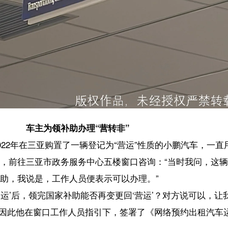
为领补助办理“营转非”
亚购置了一辆登记为“营运”性质的小鹏汽车，一直用于跑滴滴网约车。去年
市政务服务中心五楼窗口咨询：“当时我问，这辆滴滴营运车辆能否转为
，工作人员便表示可以办理。”
领完国家补助能否再变更回‘营运’？对方说可以，让我签一份文件。我计划冬
窗口工作人员指引下，签署了《网络预约出租汽车运输证注销申报审批服务
卖车才知运输资质被注销
一直到2026年1月1日仍可正常营运，保险也按营运车辆处理，我以为营
约车运输证已被注销，我说自己并未注销，只是办理了‘营转非’。”王先
理车辆使用性质由“非营运”变更为“营运”的业务。工作人员却称注销后
复。“我提出要找领导，他们领导解释说此前答复的工作人员并非正式员工
气愤地表示，若当时明确告知注销后不可恢复且有时间限制，他绝不会轻