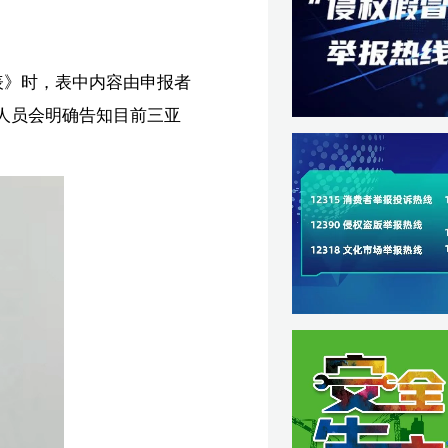
。
主
婧】