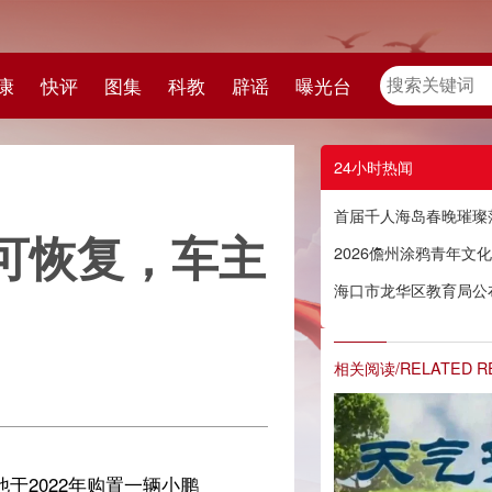
教
辟谣
曝光台
24小时热闻
首届千人海岛春晚璀璨落幕 华润置地点亮海南自贸港“Bling星光之夜”
车主
2026儋州涂鸦青年文化艺术季火热开启 传统与潮流碰撞绘就多彩儋州
海口市龙华区教育局公布2026年民办幼儿园及校外培训机构“白名单”
相关阅读/RELATED READING
鹏
才
到