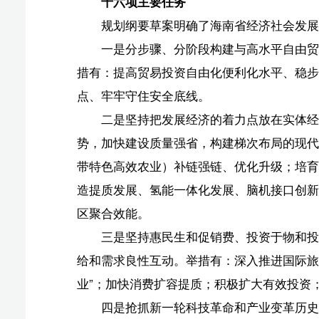
给和需求良性互动。举措有：深入推进国际旅游消费中心建设
业”；加快消费扩容提质；积极扩大有效投资；深度融入
四是抢抓新一轮科技革命和产业变革历史机遇，统筹
才强省。举措有：通过构建高质量人才梯队、加强人才自
之岛；通过构建多层次科技创新体系、培育开放创新业态
五是更好发挥经济体制改革牵引作用，深化行政体制
的市场环境，激发全社会内生动力和创新活力。举措有：
商环境；推进全省“一盘棋”重点改革。
六是锚定利用十年时间再造一个“海上海南”的目标
地、海洋国际合作高地，守牢海洋生态环境保护底线，努力
七是坚持农业农村优先发展，统筹发展科技农业、绿
兴，推进农村基本具备现代生活条件，持续巩固拓展脱贫
八是深化区域合作与联动发展，突出“全省一盘棋、
补、高质量发展的区域经济布局。
九是强化基础设施供给能力和稳定性，以集成融合为
前的自由贸易港对内对外互联互通新格局。
十是抢抓新一代人工智能革命战略机遇，以应用场景