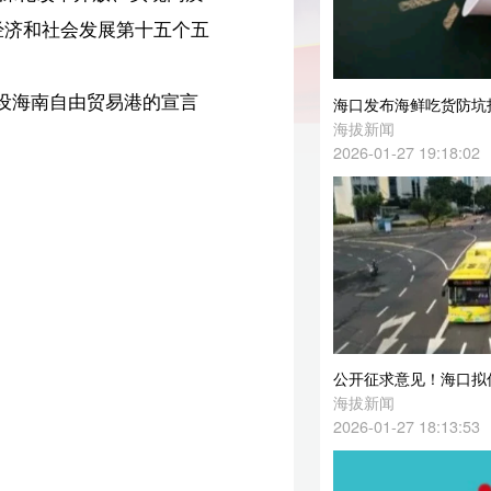
言
海口发布海鲜吃货防坑指南
海拔新闻
2026-01-27 19:18:02
公开征求意见！海口拟优化调整81路、86路公交线路
海拔新闻
2026-01-27 18:13:53
进
迈
海口打击烟花爆竹违法行为，举报有奖→
龙华区应急管理局
交