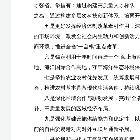
国际数据岛，努力实现“AI自贸港”。
十一是坚持生态优先、绿色发展，以碳达峰碳中和为
公园和低碳岛为主体的“2+N”标志性工程，高质量建设国
十二是坚定文化自信、勇担文化使命，保护好运用好
造活力，发展壮大文化产业，努力在文化强国建设中发挥
十三是聚焦健全覆盖全人群、全生命周期的人口服务
构，提高人口素质。
十四是坚持不忘初心，把造福人民作为根本价值取向
保障体系，解决好人民群众急难愁盼问题。
十五是坚定不移贯彻总体国家安全观，统筹发展和安
开”又“管得好”，努力创建高水平开放条件下全国最安全地
十六是坚持以党的自我革命引领社会革命，以永远在
府职责，最大程度激发各类主体活力和创造力，为自由贸
版权声明：国际旅游岛商报全媒体文字、图片、视频、