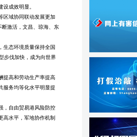
提
控
制
举
优
热
制
园
供