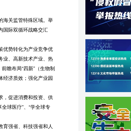
人
萃
力
营
振
互
超
和