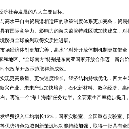
全球南方”特别是东南亚国家开放合作迈上新台阶，“两个基地”“两个枢
开放示范取得新成效。
量、更快速度增长。经济结构持续优化，四大主导产业集群化、高端化
、未来产业加快培育，石化新材料、数字经济、高端消费品加工等千亿级
个“海上海南”任务过半。全要素生产率稳步提升。居民消费率明显提高，
年均增长12%，国家实验室、全国重点实验室、国家技术创新中心等多
领域创新策源地功能持续加强，取得一批具有全国影响力的重大科研成
业创新深度融合，人才荟萃之岛和技术创新之岛建设成效明显。
域重大战略，与粤港澳大湾区、京津冀、长三角等区域协同联动发展更
海城市带基本成型，中部生态保育区“四库”功能不断激活，文昌、琼海、
乡村全面振兴取得重大进展。
建设深入推进，生态环境突出问题得到有效治理，生态环境质量保持全
稳定性持续性不断提升，经济社会发展全面绿色转型步伐加快，成为向世
新进展，居民收入增长和经济增长同步、劳动报酬提高和劳动生产率提