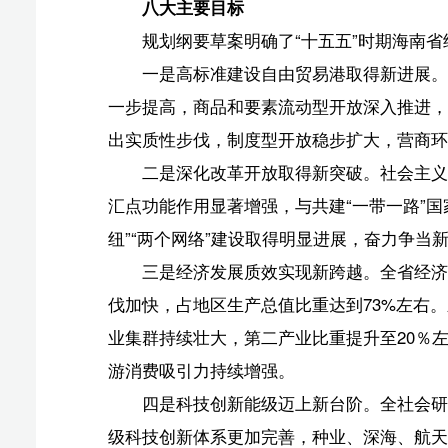
汇点功能作用显著增强，与共建“
一带一路”
国家和地区、“
纽”“两个网络”建设取得明显进展，奋力争当新时代改革
三是经济发展质效实现新跨越。全省经济实现更高质
伐加快，占地区生产总值比重达到73%左右。新兴产业
业集群持续壮大，第二产业比重提升至20％左右。再造一
游消费吸引力持续增强。
四是科技创新能级迈上新台阶。全社会研发经费投入
级科技创新体系更加完善，种业、深海、航天等优势特色
果，教育科技人才一体发展格局基本形成，科技创新和产
五是区域协调发展格局呈现新气象。深度融入国家区
紧密。海口、三亚、儋州等地辐射带动能力明显增强，滨
方、澄迈、万宁等地成为重要经济增长极，新型城镇化和
六是美丽海南建设展现新图景。国家生态文明试验区
领先，2030年前碳达峰目标如期实现，生态系统多样性
展示中国生态文明实践成果的重要窗口。
七是人民生活水平达到新高度。高质量充分就业取得