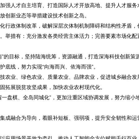
牵引，协同推进降碳、减污、扩绿、增长，滚动实施以海南热带雨林国
家生态文明试验区。
传承好历史文化、革命文化、海洋文化、民俗文化资源，增强文化创新
独特作用。
体系，以应对人口老龄化、少子化为重点完善人口发展战略，优化人口
，加强普惠性、基础性、兜底性民生建设，晚上城乡公共服务体系和社
全，持续完善风险防控体系，动态提升风险防控能力，确保既“放得
区。
路上的清醒坚定推进全面从严治党，健全规划实施保障机制，更好履行
易港建设凝聚磅礴力量。
【责任编辑：赵康
【内容审核：黄奕
音频等版权作品，欢迎转发，但非经本报书面授权同意，严禁包括但不限于转