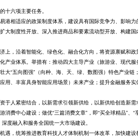
；做优“三篇消费文章”，即“买全球精品”、“享全球医疗”、“学全球专
和服务全国统一大市场建设。
推进教育科技人才体制机制一体改革，加快建设教育强省、科技强省和
主培育、打造国际人才开放高地、提升人才服务水平等举措建设人才荟
等举措建设技术创新之岛。
改革，破解深层次体制机制障碍和结构性矛盾，创造更加公平、更有活
充分激发各类经营主体活力；完善要素市场化配置体制机制；营造一流
，坚持陆海统筹，资源融通，打造深海科技创新策源地、现代海洋产业集聚
实现“向海而兴、依海而强”。
色农业、质量农业、品牌农业，促进城乡融合发展，扎实推进乡村全面
攻坚成果，加快农业农村现代化。
全岛同城化”，更加注重区域协调发展，努力缩小地区差距，加快构建优势
导向，着眼补短板、强弱项，提升安全韧性和运营可持续性，构建适度
开放为牵引，推动人工智能全方位赋能千行百业，加快建设未来智慧岛