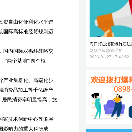
2026-01-27 17:46:52
步
产
旅
层
加
东
国
界
高