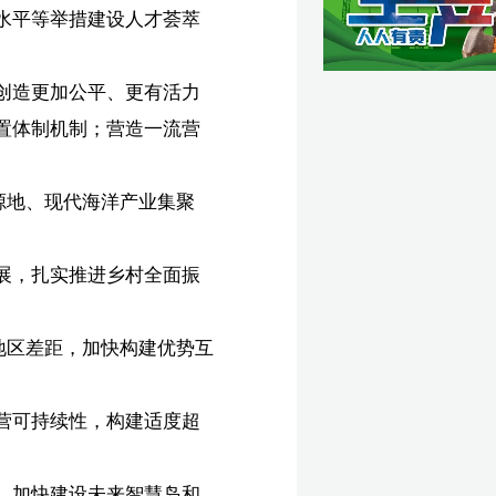
家
创
结
会
政
丽】
宏】
载