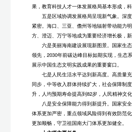
同步，中等收入群体持续扩大，社会保障制度更加优化更
升，人均预期寿命提高到82岁，人民精神文化生活更加
八是安全保障能力得到新提升。国家安全体系和能力
体系更加严密，重点领域风险得到有效防范化解，社会治
更加顺畅，守卫祖国南大门体系更加健全。
十六项主要任务
规划纲要草案明确了海南省经济社会发展的十六项主
一是分步骤、分阶段构建与高水平自由贸易港相适应
措有：提高贸易投资自由化便利化水平、稳步扩大制度性
点、牢牢守住安全底线。
二是坚持把发展经济的着力点放在实体经济上，沿着
势，加快建设质量强省，构建梯次布局的现代化产业体系
带特色高效农业）补链强链、优化升级；培育壮大“五向图
造提质发展、氢能一体化发展、脑机接口创新应用、丰富
区聚合效能。
三是坚持惠民生和促销费、投资于物和投资于人紧密