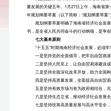
规划纲要草案明确了海南省经济社会发展的总体思路
书，是全省人民共同奋斗的行动纲领，是争创新时代中国
七大基本原则
“十五五”时期海南经济社会发展，必须牢牢把握七大
一是坚持党的全面领导，把牢自由贸易港建设正确政
二是坚持人民至上，让自由贸易港建设成果更多造福
三是坚持全面深化改革开放，助力全国构建新发展格
四是坚持高质量发展，全面提高自由贸易港建设“含金量
五是坚持有效市场与有为政府相结合，充分激发各类
六是坚持生态立省，推动经济社会发展全面绿色转型
七是坚持统筹高质量发展与高水平安全，牢牢守住安
八大主要目标
规划纲要草案明确了“十五五”时期海南省经济社会发
一是高标准建设自由贸易港取得新进展。与高水平自
一步提高，商品和要素流动型开放深入推进，具有国际竞
出实质性步伐，制度型开放稳步扩大，营商环境跻身全球
二是深化改革开放取得新突破。社会主义市场经济体