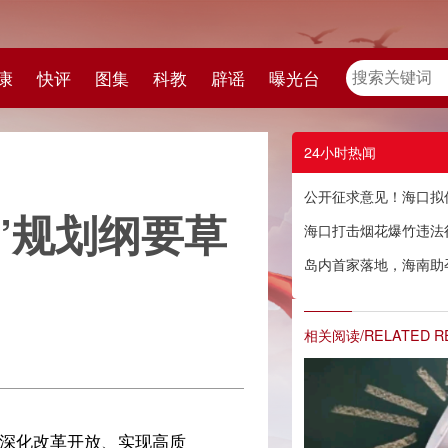
教
辟谣
曝光台
24小时热闻
公开征求意见！海口拟优化调整81路、86路公交线路
要草
海口打击烟花爆竹违法行为，举报有奖→
岛内首家落地，海南助孕技术再升级
相关阅读/RELATED READING
质
五