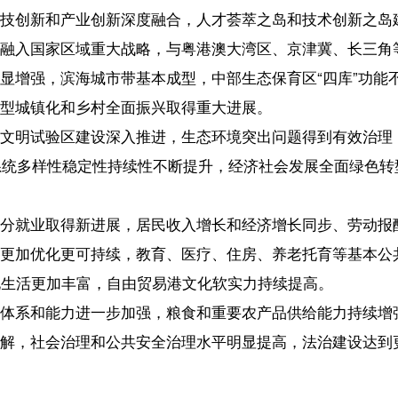
可持续，教育、医疗、住房、养老托育等基本公共服务均等化水平明显
丰富，自由贸易港文化软实力持续提高。
进一步加强，粮食和重要农产品供给能力持续增强，自由贸易港风险防
理和公共安全治理水平明显提高，法治建设达到更高水平，军地协作机
要任务。
的政策制度体系，建设具有国际竞争力、影响力的海关监管特殊区域。
开放、深入推进商品和要素流动型开放、构建国内国际双循环战略交汇
智能化、绿色化、融合化方向，将资源禀赋和政策优势转化为产业竞争
。举措有：推动四大主导产业（旅游业、现代服务业、高新技术产业、
强”（向种、海、天、绿、数图强）特色产业链；前瞻布局“四新”（生物
具身智能应用场景）未来产业；提升金融服务实体经济质效；强化产业
结合，以新需求引领新供给，以新供给创造新需求，促进消费和投资、