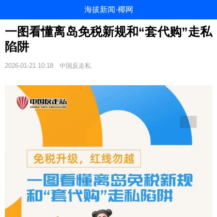
海拔新闻·椰网
一图看懂离岛免税新规和“套代购”走私
陷阱
2026-01-21 10:18
中国反走私