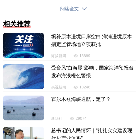
阅读全文
相关推荐
填补原木进境口岸空白 洋浦进境原木
指定监管场地立项获批
海拔新闻
18899
受台风“白海豚”影响，国家海洋预报台
发布海浪橙色警报
央视新闻
13246
霍尔木兹海峡通航，定了？
新华社
29074
总书记的人民情怀｜“扎扎实实建设现
代化产业体系”