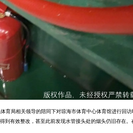
关领导的陪同下对琼海市体育中心体育馆进行回访时发现，针对此前报道
改，甚至此前发现水管接头处的烟头仍旧存在。在回访过程中，记者还
门工作人员在接受记者采访时表示，“11月5日，业主单位已经组织开
场验收通过了，但不排除存在瑕疵，并对存在的问题要求进行整改。”
育中心体育馆）还没有报竣备，还有一些相关资料整理未完善，需要等整
。”
海市旅游和文化广电体育局等相关部门持续关注，后续相关情况，请关
【责任编辑：冯 
【内容审核：黄奕
音频等版权作品，欢迎转发，但非经本报书面授权同意，严禁包括但不限于转