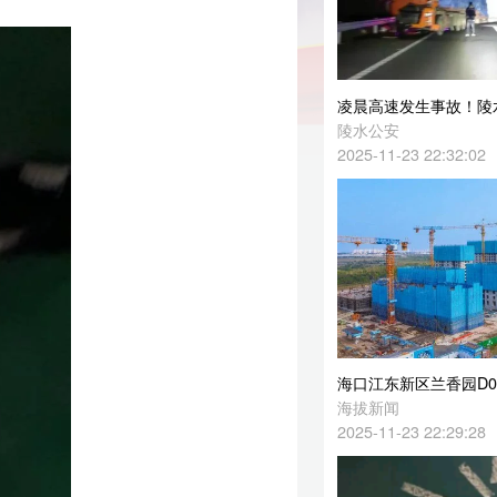
凌晨高速发生事故！陵水公安交警迅速恢复道路畅通
陵水公安
2025-11-23 22:32:02
海口江东新区兰香园D04、D06地块项目冲刺封顶
海拔新闻
2025-11-23 22:29:28
文昌发布关于为华晨宇“火星演唱会”歌迷提供免费接驳服务的公告
文昌市旅文局