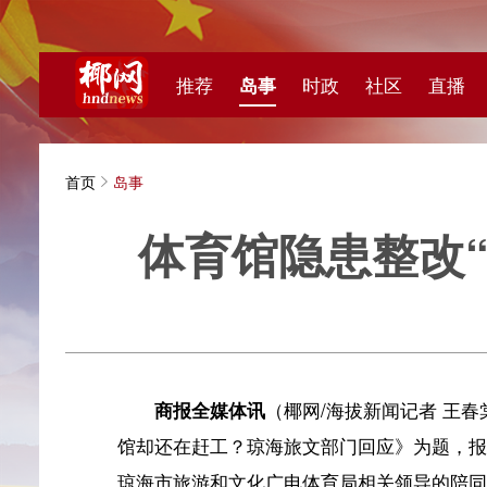
推荐
岛事
时政
社区
直播
海视频
首页
岛事
体育馆隐患整改“纹
海拔新
商报全媒体讯
（椰网/海拔新闻记者 王春棠 摄影报
馆却还在赶工？琼海旅文部门回应》为题，报道了琼海市
琼海市旅游和文化广电体育局相关领导的陪同下，记者进