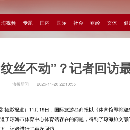
专题
国内
国际
社会
财经
文体
健康
快评
图集
科
丝不动”？记者回访最新情况→
闻
2025-11-20 22:13:55
道）11月19日，国际旅游岛商报以《体育馆即将迎来首场排球邀请赛，但
体育中心体育馆存在的问题，得到了琼海旅文部门的高度重视。为此，
行了再次回访。