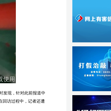
中
遭
展
理
注
超】
宏】
载