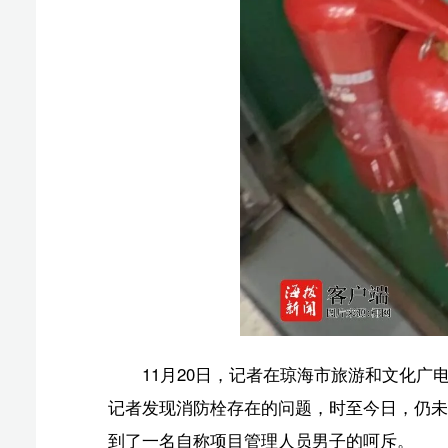
11月20日，记者在琼海市旅游和文化广电体育局相
记者发现消防栓存在的问题，时至今日，仍未得到有效整
到了一名自称项目管理人员男子的呵斥。
对于琼海市体育中心体育馆是否通过验收，琼海住建部
竣工验收工作，在现场验收过程中发现没有重大问题，现
此外，琼海住建部门工作人员还表示，“（琼海市体
完善了再报过来，目前还没有向其发放联合验收备案报告
对于琼海市体育中心体育馆存在的问题，记者将与琼
本报报道。
版权声明：国际旅游岛商报全媒体文字、图片、视频、
或改编、引用等，违者必追究法律责任。