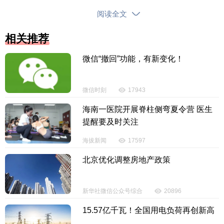
顺手把钱包放在休息的地方，看到海边美景就去拍
阅读全文
照，然后就去下一个景点，忘记拿包了。
相关推荐
“真的感谢你们，如果找不回来的话，自己的身份
证、银行卡和9000元现金就麻烦了。”看到失而复得的
微信“撤回”功能，有新变化！
物品时，王先生激动地握着民警的手说道。对热心北
京游客拾金不昧的高尚品德和派出所民辅警的积极主
微信时刻
17943
动服务，王先生给予了高度评价。
海南一医院开展脊柱侧弯夏令营 医生
提醒要及时关注
海拔新闻
17597
北京优化调整房地产政策
新华社微信公众号综合
20896
15.57亿千瓦！全国用电负荷再创新高