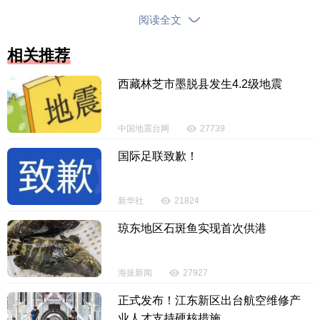
阅读全文
相关推荐
西藏林芝市墨脱县发生4.2级地震
中国地震台网
27739
国际足联致歉！
新华社
21824
琼东地区石斑鱼实现首次供港
海拔新闻
27927
正式发布！江东新区出台航空维修产
业人才支持硬核措施