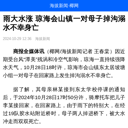
海拔新闻·椰网
​雨大水涨 琼海会山镇一对母子掉沟溺
水不幸身亡
2024-10-29 12:36
海拔新闻
商报全媒体讯
（椰网/海拔新闻记者 王春棠）因近
期受台风“潭美”残涡和冷空气影响，琼海一直持续强降
水天气，10月28日18时许，琼海市会山镇东太居坡塘
小组一对母子在回家路上发生掉沟溺水不幸身亡。
据了解，其母亲林某接到东太学校停课的通知
后，于2024年10月28日17时50分许，骑摩托车把儿子
李某接回家，在回家路上，由于雨下的特别大，在经
过19队胶水站附近桥时，母子两人掉进桥下，被大水
冲走而双双死亡。