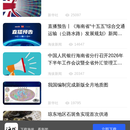
新华社
25097
直播预告丨《海南省“十五五”综合交通
运输（公路水路）发展规划》新闻发
布会将举行
海拔新闻
14647
中国人民银行海南省分行召开2026年
下半年工作会议暨全省外汇管理工作
会议
海拔新闻
20347
我国编制完成新版全月地质图
新华社
19795
琼东地区石斑鱼实现首次供港
立即下载
下载海拔，看新闻