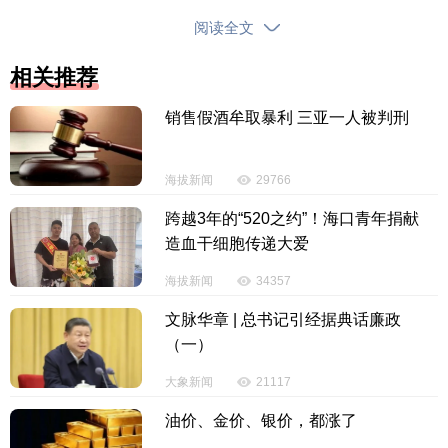
对矿山开采爆破6次的采石行为，属于违法行为。
阅读全文
据悉，琼中什运宏兴石料场注册地址是琼中县什
相关推荐
运乡南流村白石岭。针对琼中什运宏兴石料场存在上
销售假酒牟取暴利 三亚一人被判刑
述违法行为，2024年6月28日，琼中黎族苗族自治县
综合行政执法局依法对琼中什运宏兴石料场作出罚款5
海拔新闻
29766
0万元的行政处罚。
跨越3年的“520之约”！海口青年捐献
【责任编辑：赵康丽】
造血干细胞传递大爱
海拔新闻
34357
【内容审核：吴钟旺】
文脉华章 | 总书记引经据典话廉政
版权声明：国际旅游岛商报全媒体文字、图片、视频、音频等版权作
（一）
品，欢迎转发，但非经本报书面授权同意，严禁包括但不限于转载或改
大象新闻
21117
编、引用等，违者必追究法律责任。
油价、金价、银价，都涨了
投诉电话：0898-65818181