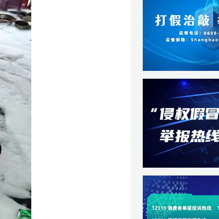
丽】
好】
载