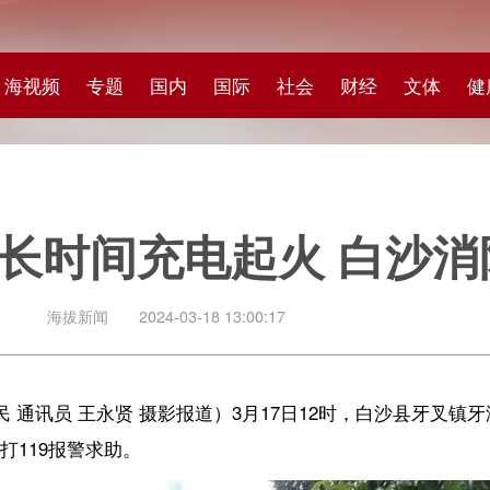
专题
国内
国际
社会
财经
文体
健康
快评
图集
科
间充电起火 白沙消防及时处
闻
2024-03-18 13:00:17
永贤 摄影报道）3月17日12时，
白沙县牙叉镇牙港中村一铁皮棚内冒出
求助。