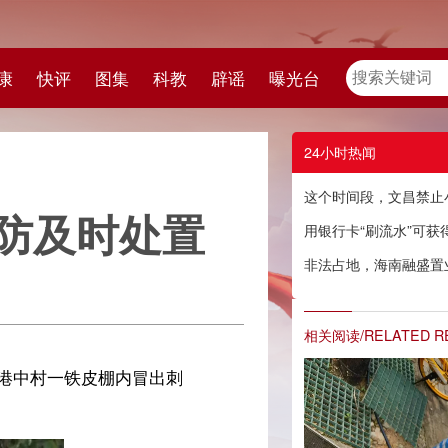
教
辟谣
曝光台
24小时热闻
这个时间段，文昌禁止小型航空器和空飘物飞行活动
置
用银行卡“刷流水”可获得低息贷款？警方喊话→
非法占地，海南融盛置业有限公司被罚款165150元
相关阅读/RELATED READING
刺