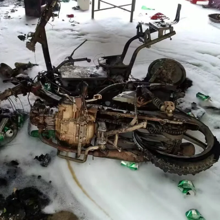
【责任编辑：赵康
【内容审核：肖 
音频等版权作品，欢迎转发，但非经本报书面授权同意，严禁包括但不限于转
椰网首页
|
关于我们
|
法律声明
|
联系我们
c)国际旅游岛商报 hndnews.com 岛民 岛报 岛生活
网新闻信息服务许可证:46120180001
网站备案/许可证号:琼ICP备10001305号-1
琼公网安备46010602000172号