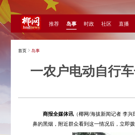
推荐
岛事
时政
社区
直播
海视频
首页
岛事
一农户电动自行车长时
海拔新
商报全媒体讯
（椰网/海拔新闻记者 李兴民 通讯员 王
鼻的黑烟，附近群众看到这一情况后，立即拨打119报警