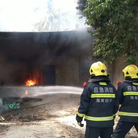
调派牙叉消防救援站3辆消防车16名消防救援人员赶赴现场。