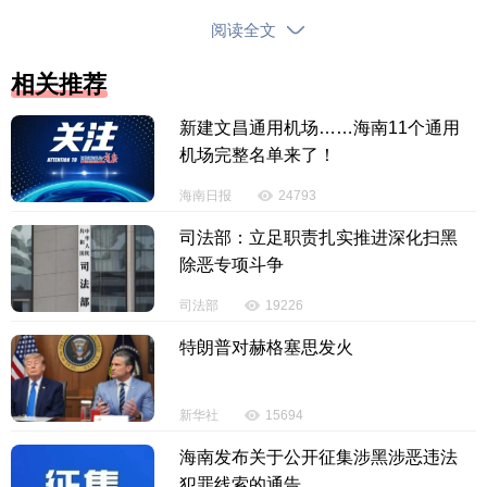
20230106，净含量60ml）购进1瓶，销售1瓶，购进价
阅读全文
格为128元/瓶，销售价格为185.5元/瓶。货值金额共计
5685.5元。
相关推荐
新建文昌通用机场……海南11个通用
还查明，2022年9月5日，陵水黎族自治县综合行
机场完整名单来了！
政执法局执法人员根据县市场监督管理局2023年8月1
7日下达的《责令改正通知书》进行核实，该店已做进
海南日报
24793
货查验记录，但未严格执行进货查验记录
制度，导致
司法部：立足职责扎实推进深化扫黑
其仍经营未经注册的进口特殊化妆品。
除恶专项斗争
据悉，针对陵水英州小百悦商行店存在上述违法
司法部
19226
行为，2月1日，陵水黎族自治县综合行政执法局依法
特朗普对赫格塞思发火
对陵水英州小百悦商行店作出警告、没收涉案的特殊
化妆品16盒、没收违法所得765.5元、罚款60000元的
新华社
15694
行政处罚。
海南发布关于公开征集涉黑涉恶违法
犯罪线索的通告
【责任编辑：李彦昆】