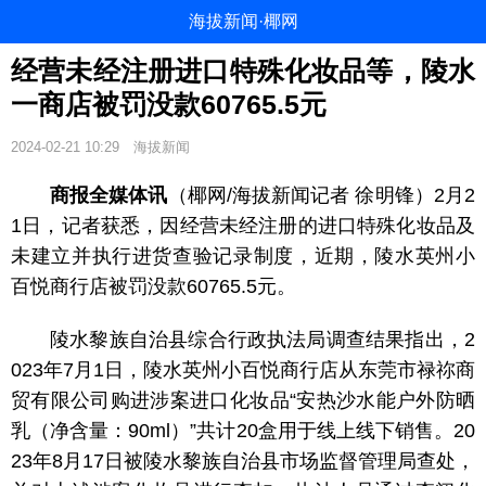
海拔新闻·椰网
经营未经注册进口特殊化妆品等，陵水
一商店被罚没款60765.5元
2024-02-21 10:29
海拔新闻
商报全媒体讯
（椰网/海拔新闻记者 徐明锋）2月2
1日，记者获悉，因经营未经注册的进口特殊化妆品
及
未建立并执行进货查验记录制度，近期，陵水英州小
百悦商行店被罚没款60765.5元。
陵水黎族自治县综合行政执法局调查结果指出，2
023年7月1日，陵水英州小百悦商行店从东莞市禄祢商
贸有限公司购进涉案进口化妆品“安热沙水能户外防晒
乳（净含量：90ml）”共计20盒用于线上线下销售。20
23年8月17日被陵水黎族自治县市场监督管理局查处，