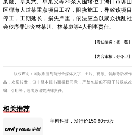
某
彪、卓某
武、卓某
义等20余人围堵位于海口市琼山
区椰海大道某重点项目工程，
阻挠施工，导致该项目
停工，工期延长，损失严重，依法应当以聚众扰乱社
会秩序罪追究林某川、林某
彪等4人刑事责任。
【责任编辑：杨 薇】
【内容审核：孙令卫】
版权声明：国际旅游岛商报全媒体文字、图片、视频、音频等版权作
品，欢迎转发，但非经本报书面授权同意，严禁包括但不限于转载或改
编、引用等，违者必追究法律责任。
相关推荐
宇树科技，发行价150.80元/股