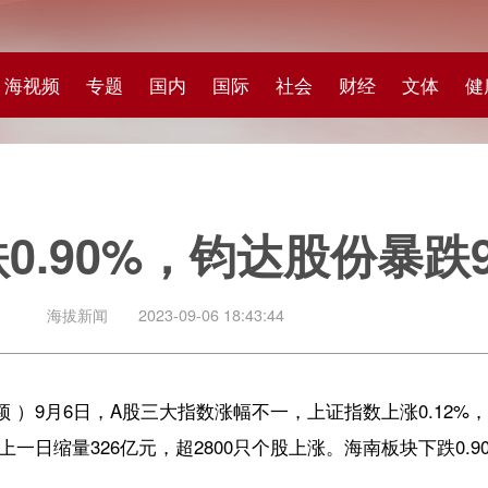
专题
国内
国际
社会
财经
文体
健康
快评
图集
科
0%，钧达股份暴跌9.44%
闻
2023-09-06 18:43:44
，A股三大指数涨幅不一，上证指数上涨0.12%，深证成指上涨0.24%，
26亿元，超2800只个股上涨。海南板块下跌0.90%，个股7涨18跌3平。