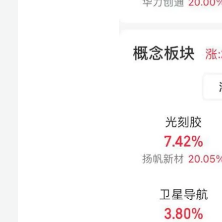
盘面上，光刻胶板块持续飙涨，扬帆新材、广信材料
材等多股涨超10%，盛剑环境、张江高科涨停；华为Mate
停，捷荣技术涨停斩获6连板，华映科技涨停录得5天4板