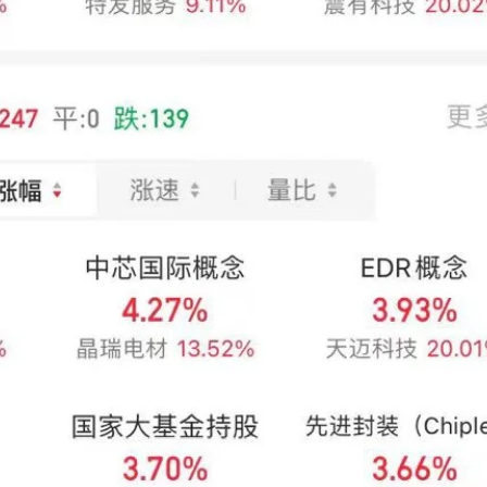
、蓝英装备、容大感光20cm涨停，波长光电、宝丽迪、晶瑞电材、强力
 60 Pro销售火爆，产业链股再度走强，华力创通、蓝箭电子双双20cm涨
。