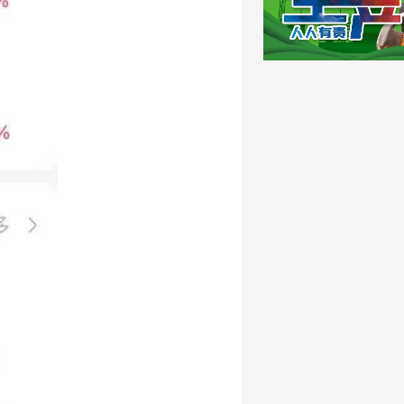
制
转
升
实