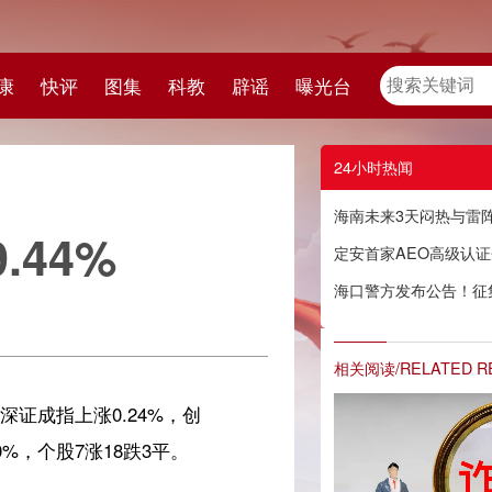
教
辟谣
曝光台
24小时热闻
海南未来3天闷热与雷阵雨同行 最高气温35℃
定安首家AEO高级认证企业出炉
海口警方发布公告！征集犯罪嫌疑人林斯文涉嫌集资诈骗案件线索
相关阅读/RELATED READING
创