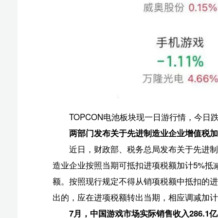
际销售收入规模1442.63亿元，同比下降2.39%，但环
0.35%，创下新高。
7月份，游戏市场延续了回暖趋势。伽马数据发布的报告
3.34%，同比大幅增长37.49%。
报告显示，7月份中国移动游戏市场实际销售收入221.1
金融监管总局：有序开展个税递延型养老保险试点业
金融监管总局决定开展个人税收递延型商业养老保险
型养老保险试点公司应当坚持依法合规、积极主动、便利
个税递延型养老保险试点业务与个人养老金衔接，原则上于
股票ETF规模再创新高 突破1.7万亿元
WIND数据显示，截至9月4日，全市场765只股票ET
1日正式突破1.6万亿仅过去1个月时间。8月以来，资金借
海南板块下跌0.90%