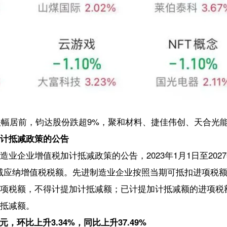
比增长达22.2%，回暖趋势明显。同期国内游戏用户规模达到6.68亿，同比
显示，2023年7月，中国游戏市场实际销售收入286.1亿元，环比上升
亿元，环比上升3.4%，同比上升51.09%。
务与个人养老金衔接
（以下简称个税递延型养老保险）试点与个人养老金衔接工作。个税递
操作原则，做好政策宣传，优化办理流程，维护客户合法权益，有序开
2023年底前完成各项工作。
F（统计股票ETF和跨境ETF）最新管理总规模正式突破1.7万亿元，距离8
道股票ETF净流入资金超1600亿元，今年以来已经净买入约4300亿元。