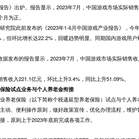
04.9万手，成交额33.77亿元。7只个股上涨，18只个股下跌，3只平盘。