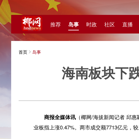
推荐
岛事
时政
社区
直播
海视频
首页
岛事
海南板块下跌0.9
海拔新
商报全媒体讯
（椰网/海拔新闻记者 邱惠颖 ）9月6日
业板指上涨0.47%。两市成交额7713亿元，较上一日缩量3