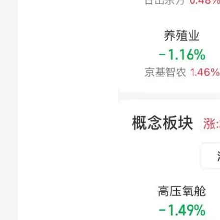
TOPCON电池板块现一日游行情，今日跌幅居前，
两部门发布关于先进制造业企业增值税加计抵减政策
近日，财政部、税务总局发布关于先进制造业企业增值税加
造业企业按照当期可抵扣进项税额加计5%抵减应纳增值
额。按照现行规定不得从销项税额中抵扣的进项税额，不
出的，应在进项税额转出当期，相应调减加计抵减额。
7月，中国游戏市场实际销售收入286.1亿元，环比上升3
9月6日，伽马数据《2023年7月游戏产业报告》出炉
3.34%，同比上升37.49%，同比增长率连续3个月为正。
根据中国音数协游戏工委与中国游戏产业研究院此前发布