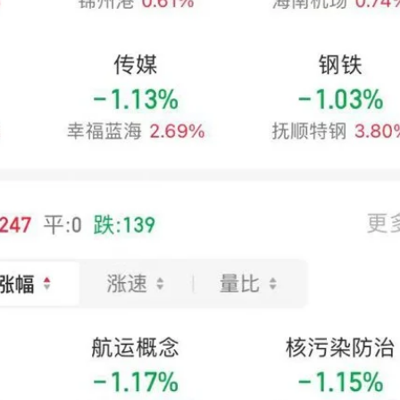
钧达股份跌超9%，聚和材料、捷佳伟创、天合光能、英诺激光等跟跌。
的公告
计抵减政策的公告，2023年1月1日至2027年12月31日，允许先进
税税额
。先进制造业企业按照当期可抵扣进项税额的5%计提当期加计抵减
得计提加计抵减额；已计提加计抵减额的进项税额，按规定作进项税额
.34%，同比上升37.49%
。报告显示，2023年7月，中国游戏市场实际销售收入286.1亿元，环比上
的《2023年1-6月中国游戏产业报告》，今年1-6 月，国内游戏市场