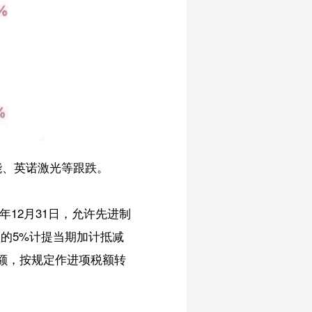
增长
延
展
月