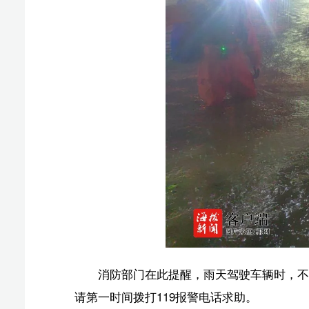
消防部门在此提醒，雨天驾驶车辆时，不要盲目通过
请第一时间拨打119报警电话求助。
版权声明：国际旅游岛商报全媒体文字、图片、视频、
或改编、引用等，违者必追究法律责任。
椰网(
报纸出版许可证号:CN46-0002 互联