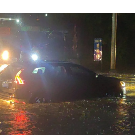
路积水严重，水位已没过膝盖位置且在不断上涨，一车辆因水浸被困在
不敢贸然下车。了解情况后，消防员立即穿戴水域救援装备，并用救援
人员穿戴浮力背心，并先后将两名被困人员救出，转移到安全区域。