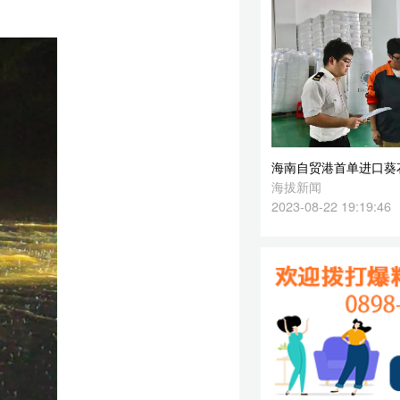
海南自贸港首单进口葵花仁“加工增值免关税”业务落地海口综保区
海拔新闻
2023-08-22 19:19:46
积
绳