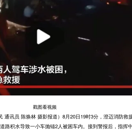
戳图看视频
陈焕林 摄影报道）8月20日19时3分，澄迈消防救援大队接到报警称，位于
致一小车抛锚2人被困车内。接到警报后，指挥中心立即调派老城特勤站