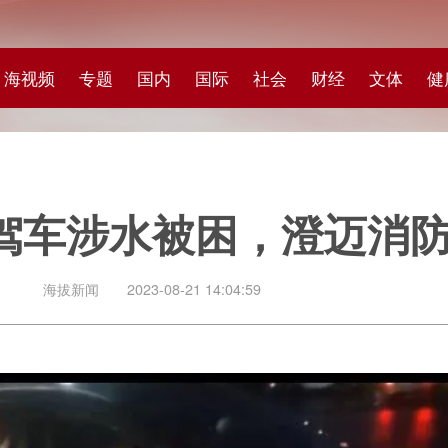
专题
国内
国际
社会
财经
文体
健康
快评
图集
科
涉水被困，澄迈消防紧急救援
闻
2023-08-21 14:04:59