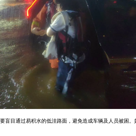
易积水的低洼路面，避免造成车辆及人员被困。如遇险情无法自主逃生
【责任编辑：庄华
【内容审核：孙令
音频等版权作品，欢迎转发，但非经本报书面授权同意，严禁包括但不限于转
椰网首页
|
关于我们
|
法律声明
|
联系我们
c)国际旅游岛商报 hndnews.com 岛民 岛报 岛生活
网新闻信息服务许可证:46120180001
网站备案/许可证号:琼ICP备10001305号-1
琼公网安备46010602000172号