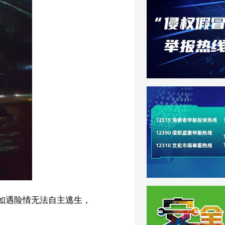
，
敏】
卫】
载