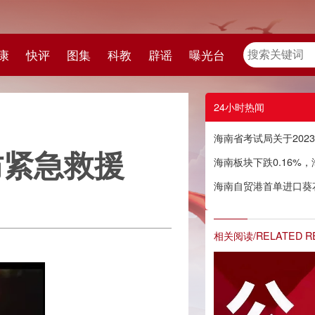
教
辟谣
曝光台
24小时热闻
海南省考试局关于2023年中招补录阶段征集志愿有关事项的公告
海南板块下跌0.16%，海德股份领涨
海南自贸港首单进口葵花仁“加工增值免关税”业务落地海口综保区
相关阅读/RELATED READING