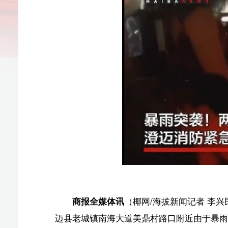
商报全媒体讯
（椰网/海拔新闻记者 李兴民 通讯员 
迈县老城镇南海大道美鼎村路口附近由于暴雨道路积水导
防救援人员赶赴现场处置。