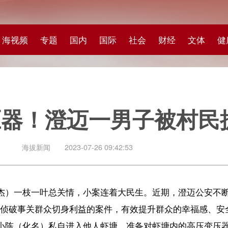
专题
国内
国际
社会
财经
文体
健康
快评
图集
科
澄迈一男子被村民抓现行
闻
2023-07-26 09:42:53
一叶总关情，小案连着大民生。近期，澄迈公安不断深入推进夏季行动打击
众切身利益的案件，有效提升群众的幸福感、安全感。
名）私自进入他人虾塘，准备对虾塘内的高压变压器实施盗窃行为，被正在
。