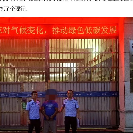
，经了解村民小风、小骆在附近散步时发现这名男子形迹可疑，便跟上
一台高压变压器，随即小风与同行的小骆将小陈控制住。民警现场对小