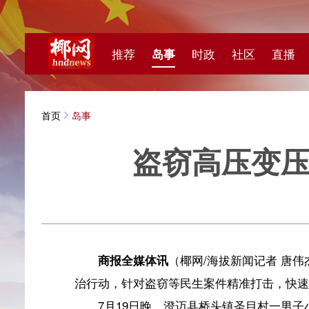
推荐
岛事
时政
社区
直播
海视频
首页
岛事
盗窃高压变压器！
海拔新
商报全媒体讯
（椰网/海拔新闻记者 唐伟杰）一枝
治行动，针对盗窃等民生案件精准打击，快速侦破事关群
7月19日晚，澄迈县桥头镇圣目村一男子小陈（化
近散步的村民小风、小骆（化名）及时发现，抓了个现行