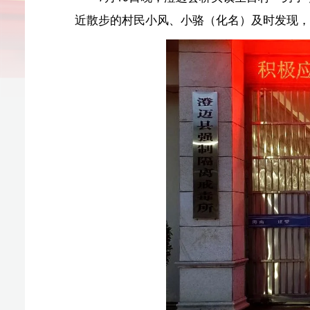
村民随即报警，桥头海岸派出所接警后立即赶往现场
去，发现小陈正在盗窃安装在澄迈县桥头镇圣目村虾塘的