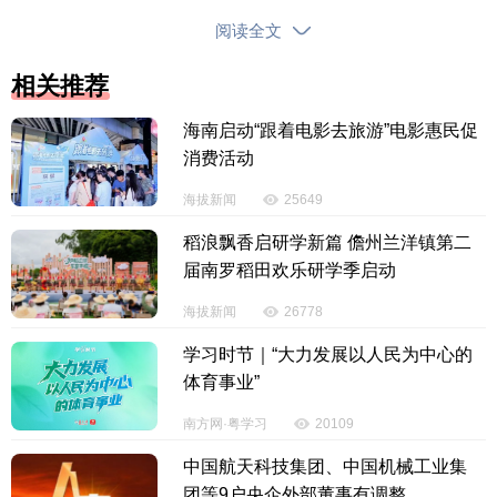
作，联合作战，利用高速路口执勤卡点等有利条件成
阅读全文
功实施抓捕，当场抓获犯罪嫌疑人4名，扣押手机、银
行卡若干，金项链2条，现金100余万元人民币。
相关推荐
海南启动“跟着电影去旅游”电影惠民促
消费活动
海拔新闻
25649
稻浪飘香启研学新篇 儋州兰洋镇第二
届南罗稻田欢乐研学季启动
海拔新闻
26778
学习时节｜“大力发展以人民为中心的
体育事业”
南方网·粤学习
20109
中国航天科技集团、中国机械工业集
团等9户央企外部董事有调整