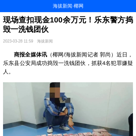
海拔新闻·椰网
现场查扣现金100余万元！乐东警方捣
毁一洗钱团伙
2023-03-28 11:59
海拔新闻
商报全媒体讯
（椰网/海拔新闻记者 郭尚）近日，
乐东县公安局成功捣毁一洗钱团伙，抓获4名犯罪嫌疑
人。