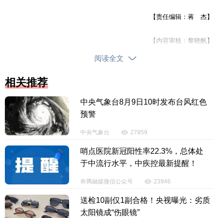
【责任编辑：蒋 杰】
【内容审核：黎晓帆】
阅读全文
版权声明：国际旅游岛商报全媒体文字、图片、视频、音频等版权作
相关推荐
品，欢迎转发，但非经本报书面授权同意，严禁包括但不限于转载或改
编、引用等，违者必追究法律责任。
中央气象台8月9日10时发布台风红色
预警
中央气象台
27859
哨点医院新冠阳性率22.3%，总体处
于中流行水平，中疾控最新提醒！
奔腾融媒微信公众号
23946
送检10副仅1副合格！央视曝光：劣质
太阳镜成“伤眼镜”