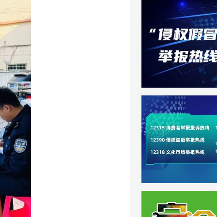
度
丽】
坚】
载