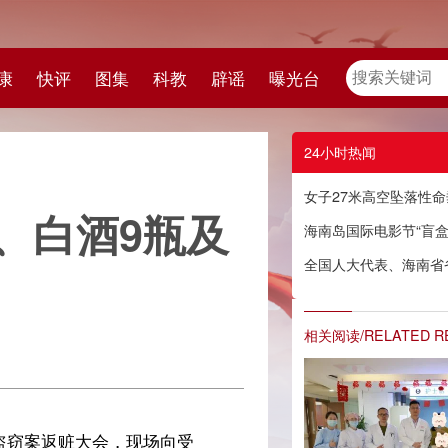
教
辟谣
曝光台
24小时热闻
女子27米高空坠落性命垂危 海医一附院上演“生死时速”
瓶及
海南岛国际电影节“盲盒纪录”专场展映活动在海口举办
全国人大代表、海南省省长冯飞：掀起加快自贸港建设新高潮 推动经济社会高质量发展
相关阅读/RELATED READING
受