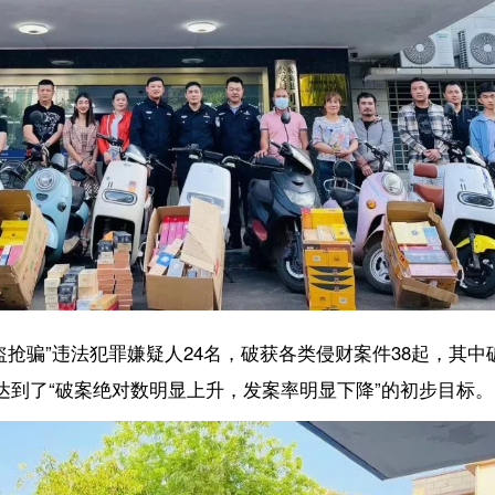
犯罪嫌疑人24名，破获各类侵财案件38起，其中破获盗窃案件29宗，打
案绝对数明显上升，发案率明显下降”的初步目标。