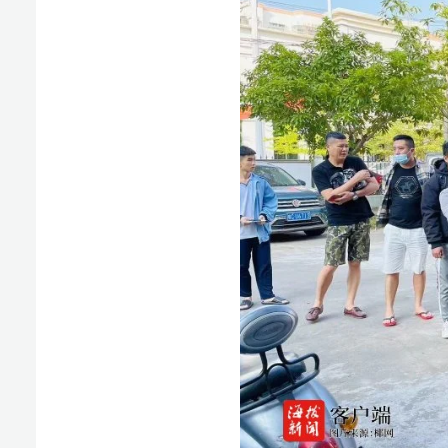
当日，在返赃大会现场，民警将追缴财物返还给受害
赞扬，感谢警方及时破案，帮助他们挽回了经济损失。
下一步，临高县公安局将出重拳，举利剑，坚持小案
版权声明：国际旅游岛商报全媒体文字、图片、视频、
或改编、引用等，违者必追究法律责任。
椰网(
报纸出版许可证号:CN46-0002 互联