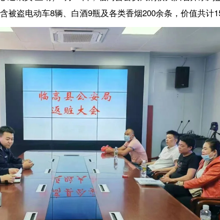
公安局集中研判、集中收网，向盗窃、两抢等多发性侵财犯罪发起了凌