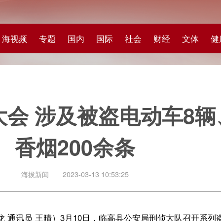
专题
国内
国际
社会
财经
文体
健康
快评
图集
科
涉及被盗电动车8辆、白酒9
烟200余条
闻
2023-03-13 10:53:25
 王晴）3月10日，临高县公安局刑侦大队召开系列盗窃案返赃大会，现场向
8辆、白酒9瓶及各类香烟200余条，价值共计15万余元。