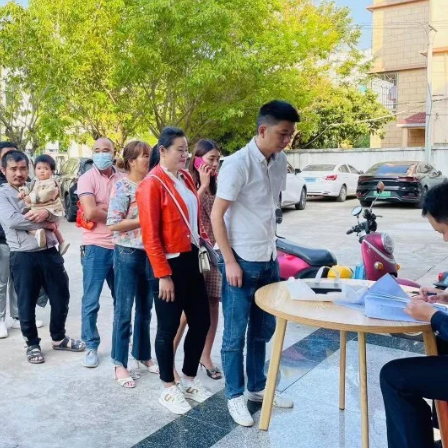
群众，看到失而复得的财物被追回时，群众对公安机关的工作给予了高
快破、有赃必追、追赃必返，以实际行动回应人民群众的期盼。
【责任编辑：赵康
【内容审核：符 
音频等版权作品，欢迎转发，但非经本报书面授权同意，严禁包括但不限于转
椰网首页
|
关于我们
|
法律声明
|
联系我们
c)国际旅游岛商报 hndnews.com 岛民 岛报 岛生活
网新闻信息服务许可证:46120180001
网站备案/许可证号:琼ICP备10001305号-1
琼公网安备46010602000172号