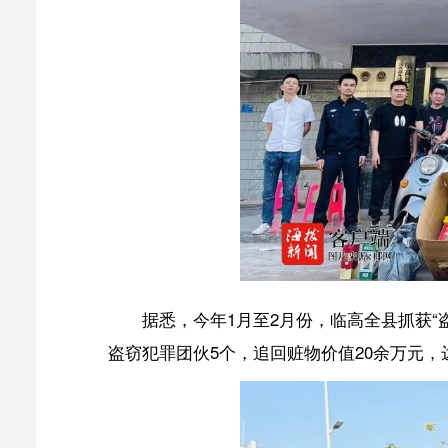
据悉，今年1月至2月份，临高全县抓获“盗抢骗”违法
盗窃犯罪团伙5个，追回赃物价值20余万元，达到了“破