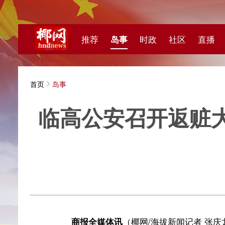
推荐
岛事
时政
社区
直播
海视频
首页
岛事
临高公安召开返赃大会 
香
海拔新
商报全媒体讯
（椰网/海拔新闻记者 张庆龙 通讯员
害群众公开发还各类侵财案件追回财物，其中含被盗电动车