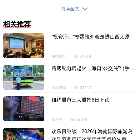
民营企业继续
成为第一大外贸主体。前2个月，海
阅读全文
南民营企业进出口193.3亿元，增长66.9%，占56%，
继续保持第一大外贸主体地位；外商投资企业进出口7
相关推荐
6亿元，增长27.9%，占22%；国有企业进出口75.7亿
“投资海口”专题推介会走进山西太原
元，下降29.9%，占21.9%。
消费品为海南第一大类进口商品。前2个月，海南
海拔新闻
26719
进口消费品80.5亿元，下降8.1%，占同期全省进口总
路遇配电房起火，海口“公交侠”出手→
值的（下同）34.7%，为全省第一大类进口商品。同
期，进口金属矿及矿砂48.5亿元，增长43.4%，占20.
9%；进口煤炭25.3亿元，增长41.1%，占10.9%；进
海拔新闻
23827
口基本有机化学品22.5亿元，增长8.4%，占9.7%；进
纽约股市三大股指6日下跌
口木片7.8 亿元，增长21.1%，占3.3%。
新华社
19349
机电产品、成品油为主要出口产品。前2个月，海
南出口机电产品31.6亿元，增长90.9%，占同期全省出
欢乐再继续！2026年海南国际旅游岛
口总值的（下同）27.9%。同期，出口成品油26.3亿
欢乐节调声狂欢嘉年华亮点抢先看