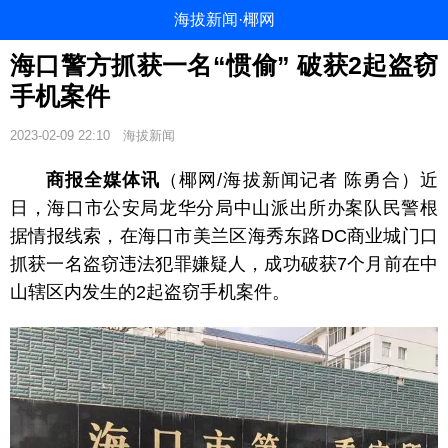
海拔新闻·椰网
海口警方抓获一名“惯偷” 破获2起盗窃
手机案件
2023-02-09 22:10
海拔新闻
商报全媒体讯
（椰网/海拔新闻记者 陈勇合）近
日，海口市公安局龙华分局中山派出所办案队民警根
据情报线索，在海口市美兰区海秀东路DC商业城门口
抓获一名盗窃违法犯罪嫌疑人，成功破获7个月前在中
山辖区内发生的2起盗窃手机案件。