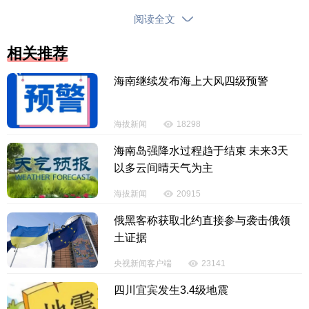
阅读全文
相关推荐
海南继续发布海上大风四级预警
海拔新闻
18298
海南岛强降水过程趋于结束 未来3天
以多云间晴天气为主
海拔新闻
20915
俄黑客称获取北约直接参与袭击俄领
土证据
央视新闻客户端
23141
四川宜宾发生3.4级地震