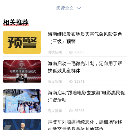
阅读全文
相关推荐
海南继续发布地质灾害气象风险黄色
（三级）预警
海拔新闻
13083
海南启动一毛微光计划，定向用于帮
扶孤残儿童群体
三亚崖州湾科技城创新研学谷宿舍区。
海拔新闻
31341
项目历时14个月，克服了工期紧、原始地貌低、
海南启动“跟着电影去旅游”电影惠民促
工艺复杂等难题。项目团队从“手续线、设计线、施工
消费活动
线、招采线”四线入手，针对各阶段的重难点，制定了
海拔新闻
25295
详尽的项目策划，保障项目高效平稳推进。
拜登前列腺癌持续恶化，癌细胞转移
扩散至骨骼及身体其他部位