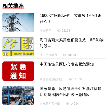
相关推荐
1600次“危险动作”，零事故！他们凭
什么？
海拔新闻
22128
海口雷雨大风黄色预警生效！6日影响
时段→
海口市气象台
18653
中国旅游景区协会发布紧急通知
中国旅游景区协会
12676
国家防总、应急管理部针对浙江福建
启动防汛防台风四级应急响应
央视新闻客户端
14564