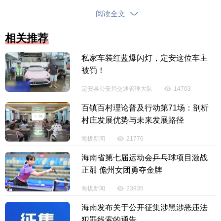
阅读全文
相关推荐
私家车装红蓝爆闪灯，定安这位车主
被罚！
定安县公安局交通管理大队
14703
百镇百村理论普及行动第71场：剖析
庭审现场庄严肃穆，秩序井然。旁听人员全程观
村庄发展优势与未来发展路径
摩了法庭调查、举证质证、法庭辩论、最后陈述等庭
海拔新闻
21776
审环节。被告人表示认罪认罚，并现场宣读了悔过
海南省第七届运动会乒乓球项目激战
书。
正酣 儋州女团勇夺金牌
庭审结束后，法庭宣布休庭，案件将择期宣判。
海拔新闻
23935
旁听人员“零距离”感受到职务犯罪带来的严重后果，深
海南发布关于公开征集涉黑涉恶违法
刻认识到违纪违法给社会、家庭、个人带来的巨大危
犯罪线索的通告