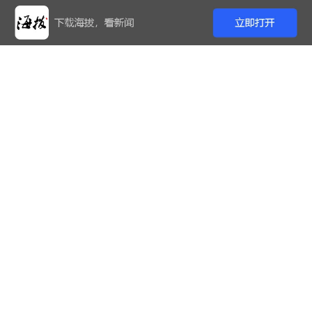
直播简介
7月5日，海南省新闻办公室于7月6日10时在海口市举行
2026年国际武联第四届武术套路世界杯赛前新闻发布
会，并将邀请国际武术联合会秘书长张玉萍，国家体育总
局武术运动管理中心副主任、中国武术协会副主席陈冲，
海南省旅游和文化广电体育厅党组书记、厅长陈铁军，海
口市人民政府副秘书长郑海龙，参赛运动员代表、法国选
手洛安·德鲁阿尔，参赛运动员代表、中国选手吴旭介绍
相关情况，并答记者问。
国际旅游岛商报在新华社现场云、国际旅游岛商报官方网
站椰网、海拔新闻App，以及国际旅游岛商报抖音号、快
手等平台进行视频直播，并配有图文详细解析，敬请关
注！